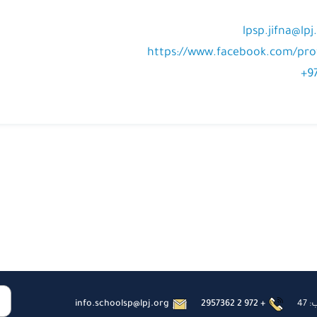
lpsp.jifna@lpj
https://www.facebook.com/prof
+9
47
2957362 2 972 +
info.schoolsp@lpj.org