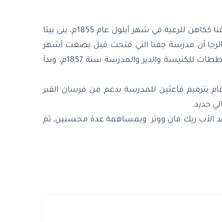
تفتخر جفنا بأنها ثاني مدرسة أسستها البطريركية بعد مدرسة بيت جالا، وعندما استقر الاب برثلماوس كارديتو في جفنا ككاهن للرعية في شهر أيلول عام 1855م، بنى بيتا
 للصلاة يوم الأحد. وفي 18 كانون لأول عام 1856م ذكر البطريرك فالرجا أن مدرسة جفنا التي فتحت قبل بضعت أشهر
يدرس فيها خمسة عشر طالبا. وعندما أصبح الأب كوديرك كاهنا للرعية طلب من الأب جان موريتان أن يضع المخططات للكنيسة والدير والمدرسة سنة 1857م، وبدأ
 ألفرد عطية أثناء خدمته بالكثير من الأعمال والإصلاحات التي شملت الرعية والمدرسة. ففي عام 1970م قام بترميم قاعتين للمدرسة بدعم من فرسان القبر
ي جديد.
ي المدرسة. وعلى عهد الأب ريك فان ووتر وبمساهمة عدة محسنين، تم