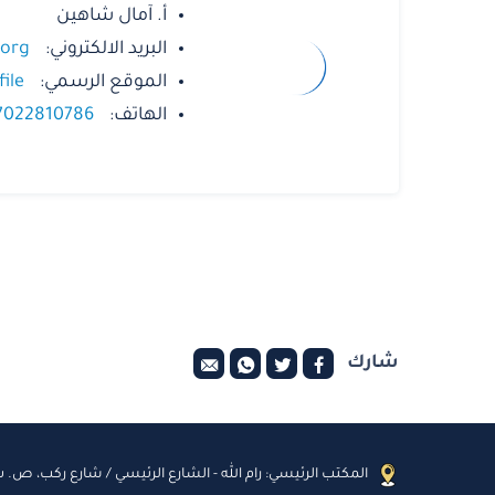
أ. آمال شاهين
البريد الالكتروني:
.org
الموقع الرسمي:
ile
الهاتف:
7022810786
شارك
المكتب الرئيسي: رام الله - الشارع الرئيسي / شارع ركب، ص. ب: 