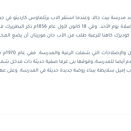
متواضعا كان يستعمله كسكن ومدرسة ومكان
قام الأب
م أيضا للمدرسة، وفوقها بنى غرفا صفية حديثة ذات مدخل شمال
مته الثانية في جفنا سنة 2005م، قام الأب إميل سلايطة ببناء روضة جديدة حديثة ف