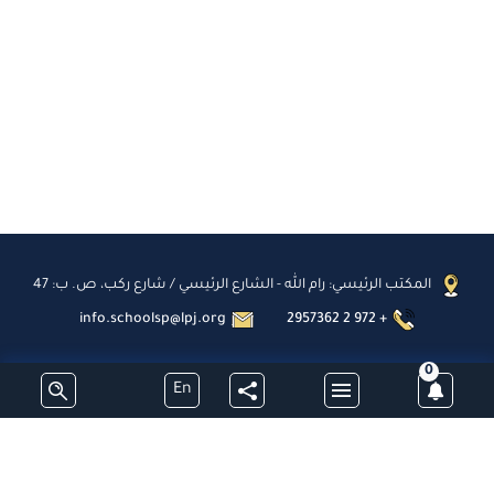
المكتب الرئيسي: رام الله - الشارع الرئيسي / شارع ركب، ص. ب: 47
info.schoolsp@lpj.org
2957362 2 972 +
0
En
اشترك