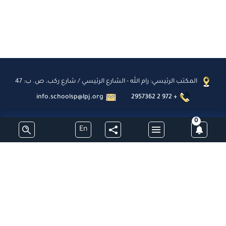
المكتب الرئيسي: رام الله - الشارع الرئيسي / شارع ركب، ص. ب: 47
info.schoolsp@lpj.org
2957362 2 972 +
0
En
اشترك
جميع الحقوق محفوظة - مدارس البطريركية اللاتينية - فلسطين © 2026
تطوير وبرمجة