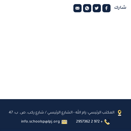
شارك
المكتب الرئيسي: رام الله - الشارع الرئيسي / شارع ركب، ص. ب: 47
info.schoolsp@lpj.org
2957362 2 972 +