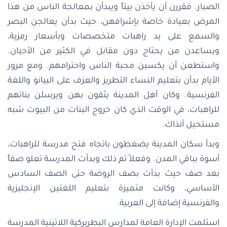
الصبار. فقررن أن يأخذن بيتاً ويبدأن بمعالجة الناس من هذا
المرض بعيادة خاصة بإشرافهن، حيث بدأن يعالجن البصر
والسمع على يد راهبات متخصصات وبأسعار رمزية،
ويساعدن من يحتاج دون مقابل في الكثير من الأحيان.
واستطعن أن يكسبن محبة الناس واحترامهم. ومع مرور
الأيام بدأن بتعليم النساء التطريز والعزف على البيانو واللغة
الفرنسية. وكان أهل المدينة يثقون بهن ويرسلن بناتهم
للراهبات، في الوقت الذي كان خروج البنات من البيوت شبه
مستحيل آنذاك.
وبدأ سكان المدينة يضغطون باتجاه فتح مدرسة للراهبات،
أسوة بباقي المدن. وفعلاً تم ذلك وبدأت المدرسة تعلو صفاً
بعد صف حيث بدأت بصف الروضة حتى الصف السادس
الأساسي، وكانت متميزة بتعليم اللغتين الإنجليزية
والفرنسية إضافة إلى العربية.
استلمت الإدارة العامة لمدارس البطريركية اللاتينية المدرسة