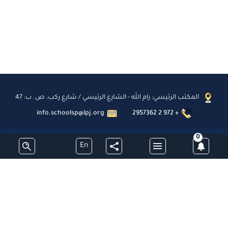
المكتب الرئيسي: رام الله - الشارع الرئيسي / شارع ركب، ص. ب: 47
info.schoolsp@lpj.org
2957362 2 972 +
0
En
اشترك
جميع الحقوق محفوظة - مدارس البطريركية اللاتينية - فلسطين © 2026
تطوير وبرمجة