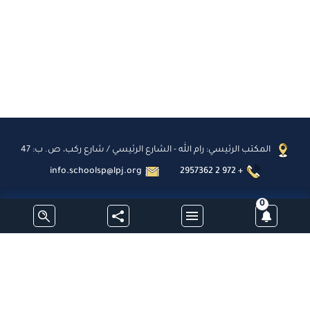
المكتب الرئيسي: رام الله - الشارع الرئيسي / شارع ركب، ص. ب: 47
info.schoolsp@lpj.org
2957362 2 972 +
0
اشترك
جميع الحقوق محفوظة - مدارس البطريركية اللاتينية - فلسطين © 2026
تطوير وبرمجة