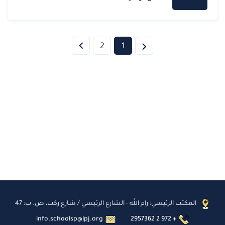
2
1
المكتب الرئيسي: رام الله - الشارع الرئيسي / شارع ركب، ص. ب: 47
info.schoolsp@lpj.org
2957362 2 972 +