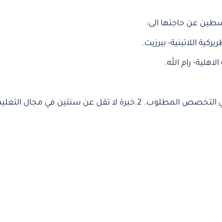
لسطين عن حاجتها الى:
كية اللاتينية- بيرزيت.
اهلية- رام الله.