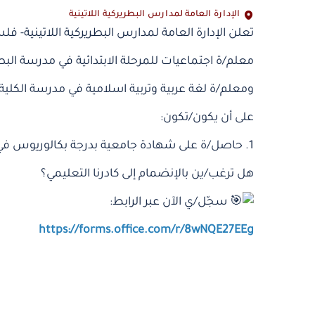
الإدارة العامة لمدارس البطريركية اللاتينية
تعلن الإدارة العامة لمدارس البطريركية اللاتينية- ف
معلم/ة اجتماعيات للمرحلة الابتدائية في مدرسة البطرير
ومعلم/ة لغة عربية وتربية اسلامية في مدرسة الكلية ال
على أن يكون/تكون:
1. حاصل/ة على شهادة جامعية بدرجة بكالوريوس في التخصص المطلوب. 2.خبرة لا تقل عن سنتين في مجال التعليم.
هل ترغب/ين بالإنضمام إلى كادرنا التعليمي؟
سجّل/ي الآن عبر الرابط:
https://forms.office.com/r/8wNQE27EEg