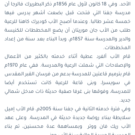
الأحد. وفي 18 كانون لأول عام 1856م ذكر البطريرك فالرجا أن
مدرسة جفنا التي فتحت قبل بضعت أشهر يدرس فيها
خمسة عشر طالبا. وعندما أصبح الأب كوديرك كاهنا للرعية
طلب من الأب جان موريتان أن يضع المخططات للكنيسة
والدير والمدرسة سنة 1857م، وبدأ البناء بعد سنة من إعداد
المخططات.
قام الأب ألفرد عطية أثناء خدمته بالكثير من الأعمال
والإصلاحات التي شملت الرعية والمدرسة. ففي عام 1970م
قام بترميم قاعتين للمدرسة بدعم من فرسان القبر المقدس
في سويسرا، وبنى قاعة للرعية كانت تستخدم أيضا
للمدرسة، وفوقها بنى غرفا صفية حديثة ذات مدخل شمالي
جديد.
وفي فترة خدمته الثانية في جفنا سنة 2005م، قام الأب إميل
سلايطة ببناء روضة جديدة حديثة في المدرسة. وعلى عهد
الأب ريك فان ووتر وبمساهمة عدة محسنين، تم بناء