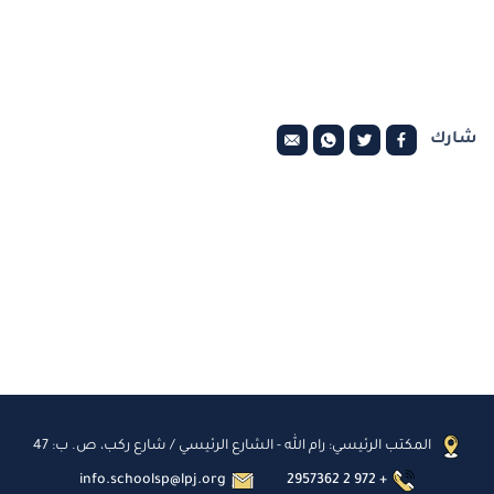
شارك
المكتب الرئيسي: رام الله - الشارع الرئيسي / شارع ركب، ص. ب: 47
info.schoolsp@lpj.org
2957362 2 972 +