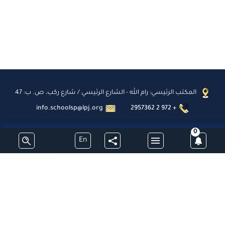
المكتب الرئيسي: رام الله - الشارع الرئيسي / شارع ركب، ص. ب: 47
info.schoolsp@lpj.org
2957362 2 972 +
0
En
اشترك
جميع الحقوق محفوظة - مدارس البطريركية اللاتينية - فلسطين © 2026
تطوير وبرمجة