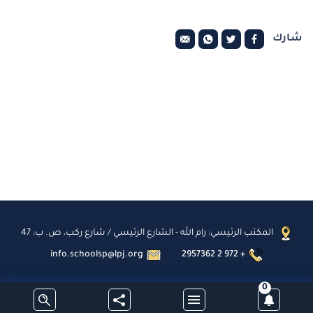
شارك
المكتب الرئيسي: رام الله - الشارع الرئيسي / شارع ركب، ص. ب: 47
info.schoolsp@lpj.org
2957362 2 972 +
0
اشترك