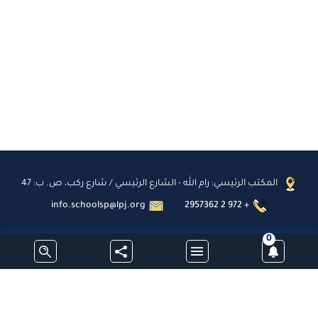
المكتب الرئيسي: رام الله - الشارع الرئيسي / شارع ركب، ص. ب: 47
info.schoolsp@lpj.org
2957362 2 972 +
0
اشترك