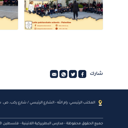
شارك
المكتب الرئيسي: رام الله - الشارع الرئيسي / شارع ركب، ص. ب: 
جميع الحقوق محفوظة - مدارس البطريركية اللاتينية - فلسطين © 026