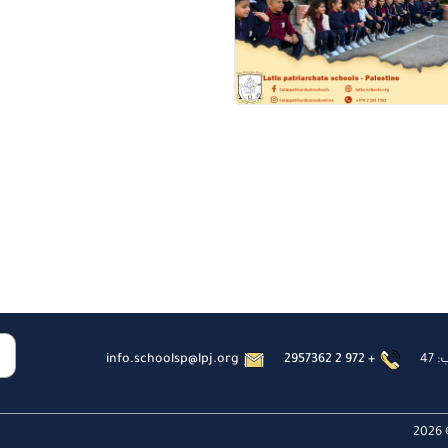
47
2957362 2 972 +
info.schoolsp@lpj.org
2