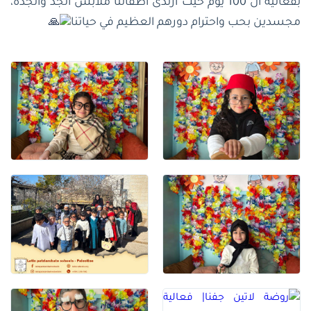
بفعالية ال 100 يوم حيث ارتدى أطفالنا ملابس الجد والجدة،
مجسدين بحب واحترام دورهم العظيم في حياتنا