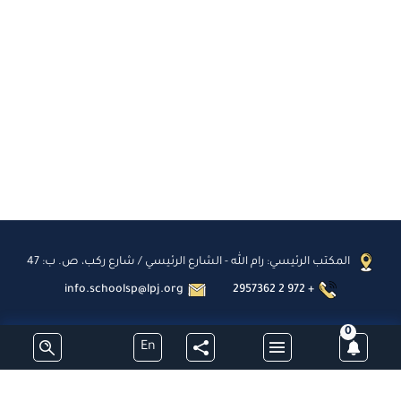
المكتب الرئيسي: رام الله - الشارع الرئيسي / شارع ركب، ص. ب: 47
info.schoolsp@lpj.org
2957362 2 972 +
0
En
اشترك