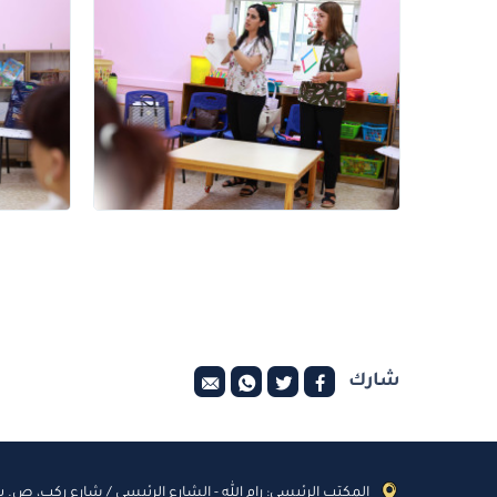
شارك
المكتب الرئيسي: رام الله - الشارع الرئيسي / شارع ركب، ص. ب: 