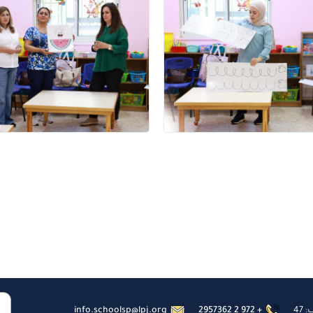
47
2957362 2 972 +
info.schoolsp@lpj.org