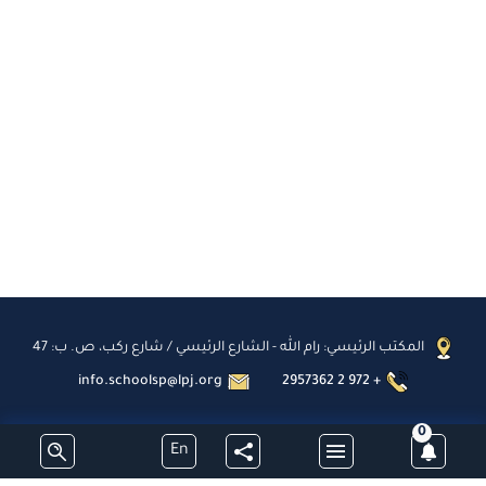
المكتب الرئيسي: رام الله - الشارع الرئيسي / شارع ركب، ص. ب: 47
info.schoolsp@lpj.org
2957362 2 972 +
0
En
اشترك