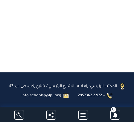
المكتب الرئيسي: رام الله - الشارع الرئيسي / شارع ركب، ص. ب: 47
info.schoolsp@lpj.org
2957362 2 972 +
0
اشترك