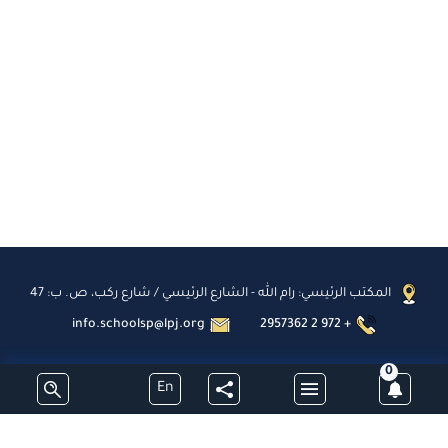
المكتب الرئيسي: رام الله - الشارع الرئيسي / شارع ركب، ص. ب: 47
info.schoolsp@lpj.org
2957362 2 972 +
0
En
اشترك