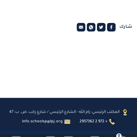
شارك
المكتب الرئيسي: رام الله - الشارع الرئيسي / شارع ركب، ص. ب: 47
info.schoolsp@lpj.org
2957362 2 972 +
0