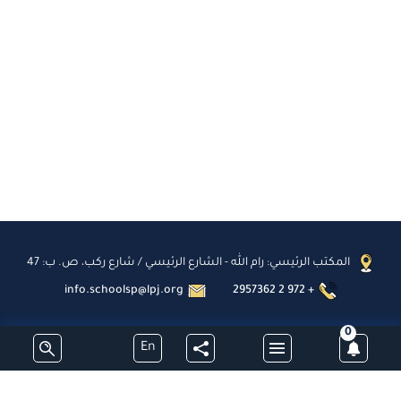
المكتب الرئيسي: رام الله - الشارع الرئيسي / شارع ركب، ص. ب: 47
info.schoolsp@lpj.org
2957362 2 972 +
0
En
اشترك