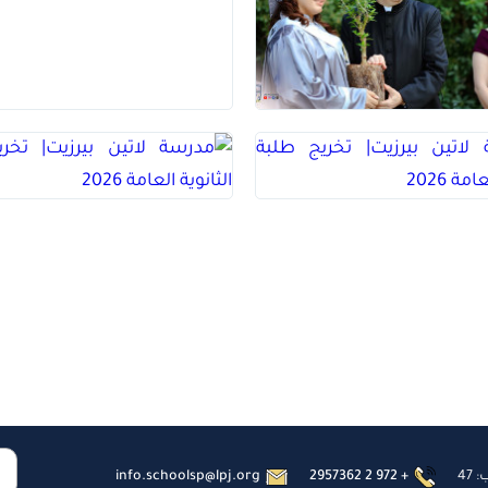
47
2957362 2 972 +
info.schoolsp@lpj.org