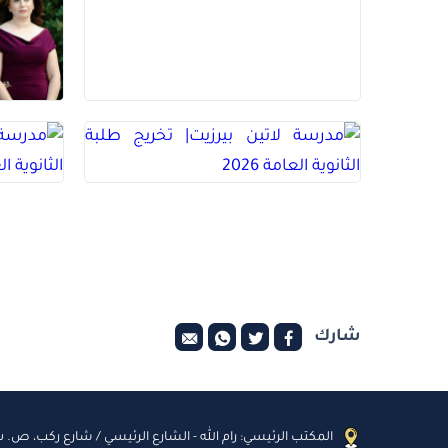
شارك
المكتب الرئيسي: رام الله - الشارع الرئيسي / شارع ركب، ص. ب: 