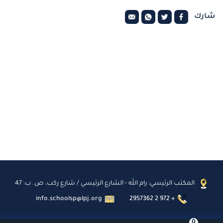
شارك
المكتب الرئيسي: رام الله - الشارع الرئيسي / شارع ركب، ص. ب: 47
info.schoolsp@lpj.org
2957362 2 972 +
0