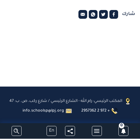
شارك
المكتب الرئيسي: رام الله - الشارع الرئيسي / شارع ركب، ص. ب: 47
info.schoolsp@lpj.org
2957362 2 972 +
0
En
اشترك