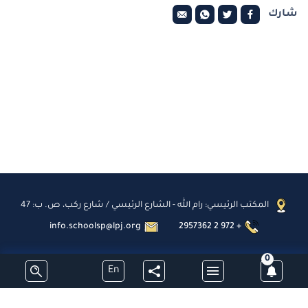
شارك
المكتب الرئيسي: رام الله - الشارع الرئيسي / شارع ركب، ص. ب: 47
info.schoolsp@lpj.org
2957362 2 972 +
0
En
اشترك