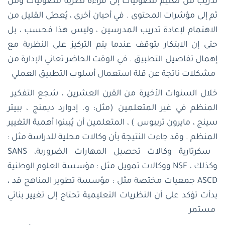
تدريب من تعليم للصوتيات إلى قراءة نظرية للصوتيات ومن
ثم إلى مؤشرات المحتوى . في أحيان أخرى ، يُعطَى القليل من
الاهتمام لإعادة تدريب المدرسين ، وليس هذا فحسب ، بل
حتى إن الابتكار يتوقف عندما يتم التركيز على النظرية مع
إهمال تفاصيل التطبيق . في الوقت الحاضر تعاني الإدارة من
مشكلات ناتجة عن قلة استعمال أسلوب التطبيق العملي
خلال السنوات الأخيرة من القرن العشرين ، شجع التفكير
المنظم في غير المتعلمين (مثل: و. إدوارد ديمنج ، ببيتر
سينج ، مايرون تريبوس ) ، المتعلمين أن يُبينوا أهمية التغيير
المنظم . وقد جاءت النتيجة بأن وكالات محلية للدراسة مثل :
سكرتارية وكالات تحصيل المهارات الضرورية
،
SANS
، وكذلك
NSF
ووكالات تمويل مثل : مؤسسة العلوم الوطنية
ASCD
جمعيات مختصة مثل : مؤسسة تطوير المناهج
، قد
بدأت تؤكد على أن النظريات التعليمية تحتاج إلى تغيير بنائي
مستمر