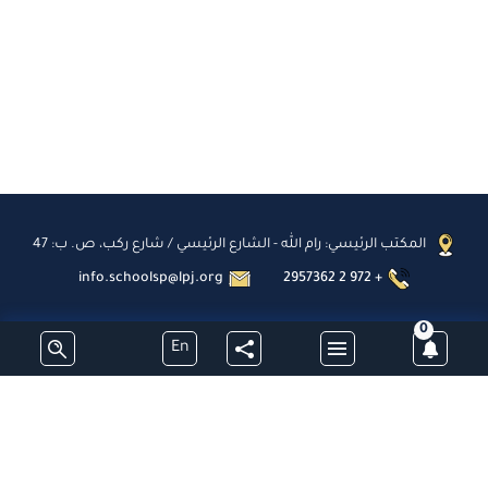
المكتب الرئيسي: رام الله - الشارع الرئيسي / شارع ركب، ص. ب: 47
info.schoolsp@lpj.org
2957362 2 972 +
0
En
اشترك
جميع الحقوق محفوظة - مدارس البطريركية اللاتينية - فلسطين © 2026