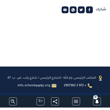
شارك
المكتب الرئيسي: رام الله - الشارع الرئيسي / شارع ركب، ص. ب: 47
info.schoolsp@lpj.org
2957362 2 972 +
0
En
اشترك