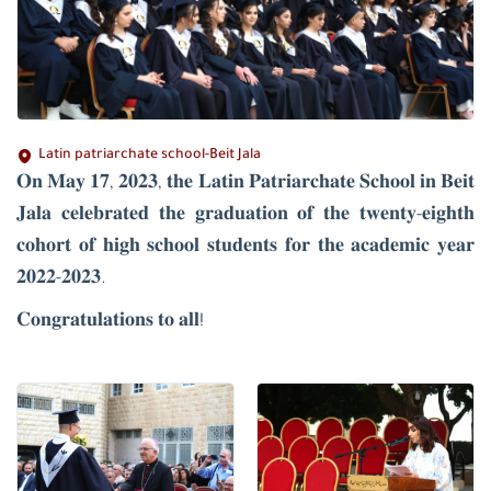
Latin patriarchate school-Beit Jala
𝐎𝐧 𝐌𝐚𝐲 𝟏𝟕, 𝟐𝟎𝟐𝟑, 𝐭𝐡𝐞 𝐋𝐚𝐭𝐢𝐧 𝐏𝐚𝐭𝐫𝐢𝐚𝐫𝐜𝐡𝐚𝐭𝐞 𝐒𝐜𝐡𝐨𝐨𝐥 𝐢𝐧 𝐁𝐞𝐢𝐭
𝐉𝐚𝐥𝐚 𝐜𝐞𝐥𝐞𝐛𝐫𝐚𝐭𝐞𝐝 𝐭𝐡𝐞 𝐠𝐫𝐚𝐝𝐮𝐚𝐭𝐢𝐨𝐧 𝐨𝐟 𝐭𝐡𝐞 𝐭𝐰𝐞𝐧𝐭𝐲-𝐞𝐢𝐠𝐡𝐭𝐡
𝐜𝐨𝐡𝐨𝐫𝐭 𝐨𝐟 𝐡𝐢𝐠𝐡 𝐬𝐜𝐡𝐨𝐨𝐥 𝐬𝐭𝐮𝐝𝐞𝐧𝐭𝐬 𝐟𝐨𝐫 𝐭𝐡𝐞 𝐚𝐜𝐚𝐝𝐞𝐦𝐢𝐜 𝐲𝐞𝐚𝐫
𝟐𝟎𝟐𝟐-𝟐𝟎𝟐𝟑.
𝐂𝐨𝐧𝐠𝐫𝐚𝐭𝐮𝐥𝐚𝐭𝐢𝐨𝐧𝐬 𝐭𝐨 𝐚𝐥𝐥!