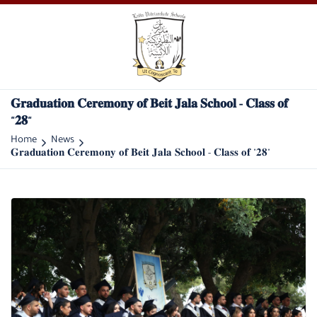
𝐆𝐫𝐚𝐝𝐮𝐚𝐭𝐢𝐨𝐧 𝐂𝐞𝐫𝐞𝐦𝐨𝐧𝐲 𝐨𝐟 𝐁𝐞𝐢𝐭 𝐉𝐚𝐥𝐚 𝐒𝐜𝐡𝐨𝐨𝐥 - 𝐂𝐥𝐚𝐬𝐬 𝐨𝐟
"𝟐𝟖"
Home
News
𝐆𝐫𝐚𝐝𝐮𝐚𝐭𝐢𝐨𝐧 𝐂𝐞𝐫𝐞𝐦𝐨𝐧𝐲 𝐨𝐟 𝐁𝐞𝐢𝐭 𝐉𝐚𝐥𝐚 𝐒𝐜𝐡𝐨𝐨𝐥 - 𝐂𝐥𝐚𝐬𝐬 𝐨𝐟 "𝟐𝟖"