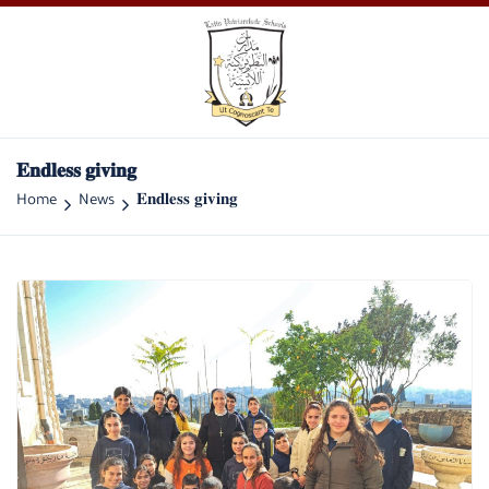
𝐄𝐧𝐝𝐥𝐞𝐬𝐬 𝐠𝐢𝐯𝐢𝐧𝐠
Home
News
𝐄𝐧𝐝𝐥𝐞𝐬𝐬 𝐠𝐢𝐯𝐢𝐧𝐠