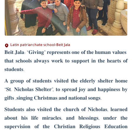
Latin patriarchate school-Beit Jala
𝐁𝐞𝐢𝐭 𝐉𝐚𝐥𝐚: “𝐆𝐢𝐯𝐢𝐧𝐠” 𝐫𝐞𝐩𝐫𝐞𝐬𝐞𝐧𝐭𝐬 𝐨𝐧𝐞 𝐨𝐟 𝐭𝐡𝐞 𝐡𝐮𝐦𝐚𝐧 𝐯𝐚𝐥𝐮𝐞𝐬 ​​
𝐭𝐡𝐚𝐭 𝐬𝐜𝐡𝐨𝐨𝐥𝐬 𝐚𝐥𝐰𝐚𝐲𝐬 𝐰𝐨𝐫𝐤 𝐭𝐨 𝐬𝐮𝐩𝐩𝐨𝐫𝐭 𝐢𝐧 𝐭𝐡𝐞 𝐡𝐞𝐚𝐫𝐭𝐬 𝐨𝐟
𝐬𝐭𝐮𝐝𝐞𝐧𝐭𝐬.
𝐀 𝐠𝐫𝐨𝐮𝐩 𝐨𝐟 𝐬𝐭𝐮𝐝𝐞𝐧𝐭𝐬 𝐯𝐢𝐬𝐢𝐭𝐞𝐝 𝐭𝐡𝐞 𝐞𝐥𝐝𝐞𝐫𝐥𝐲 𝐬𝐡𝐞𝐥𝐭𝐞𝐫 𝐡𝐨𝐦𝐞
“𝐒𝐭. 𝐍𝐢𝐜𝐡𝐨𝐥𝐚𝐬 𝐒𝐡𝐞𝐥𝐭𝐞𝐫”, 𝐭𝐨 𝐬𝐩𝐫𝐞𝐚𝐝 𝐣𝐨𝐲 𝐚𝐧𝐝 𝐡𝐚𝐩𝐩𝐢𝐧𝐞𝐬𝐬 𝐛𝐲
𝐠𝐢𝐟𝐭𝐬 ,𝐬𝐢𝐧𝐠𝐢𝐧𝐠 𝐂𝐡𝐫𝐢𝐬𝐭𝐦𝐚𝐬 𝐚𝐧𝐝 𝐧𝐚𝐭𝐢𝐨𝐧𝐚𝐥 𝐬𝐨𝐧𝐠𝐬.
𝐒𝐭𝐮𝐝𝐞𝐧𝐭𝐬 𝐚𝐥𝐬𝐨 𝐯𝐢𝐬𝐢𝐭𝐞𝐝 𝐭𝐡𝐞 𝐜𝐡𝐮𝐫𝐜𝐡 𝐨𝐟 𝐍𝐢𝐜𝐡𝐨𝐥𝐚𝐬, 𝐥𝐞𝐚𝐫𝐧𝐞𝐝
𝐚𝐛𝐨𝐮𝐭 𝐡𝐢𝐬 𝐥𝐢𝐟𝐞 𝐦𝐢𝐫𝐚𝐜𝐥𝐞𝐬, 𝐚𝐧𝐝 𝐛𝐥𝐞𝐬𝐬𝐢𝐧𝐠𝐬, 𝐮𝐧𝐝𝐞𝐫 𝐭𝐡𝐞
𝐬𝐮𝐩𝐞𝐫𝐯𝐢𝐬𝐢𝐨𝐧 𝐨𝐟 𝐭𝐡𝐞 𝐂𝐡𝐫𝐢𝐬𝐭𝐢𝐚𝐧 𝐑𝐞𝐥𝐢𝐠𝐢𝐨𝐮𝐬 𝐄𝐝𝐮𝐜𝐚𝐭𝐢𝐨𝐧