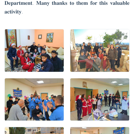
𝐃𝐞𝐩𝐚𝐫𝐭𝐦𝐞𝐧𝐭. 𝐌𝐚𝐧𝐲 𝐭𝐡𝐚𝐧𝐤𝐬 𝐭𝐨 𝐭𝐡𝐞𝐦 𝐟𝐨𝐫 𝐭𝐡𝐢𝐬 𝐯𝐚𝐥𝐮𝐚𝐛𝐥𝐞
𝐚𝐜𝐭𝐢𝐯𝐢𝐭𝐲.