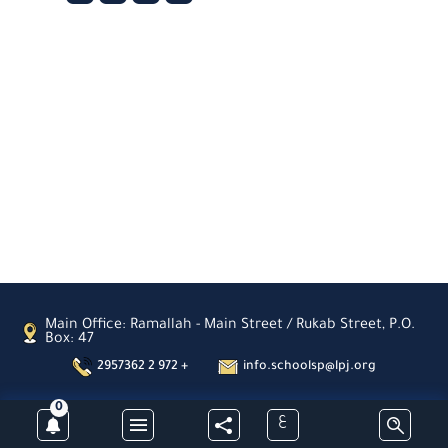
Main Office: Ramallah - Main Street / Rukab Street, P.O.
Box: 47
2957362 2 972 +
info.schoolsp@lpj.org
0
ع
Subscribe