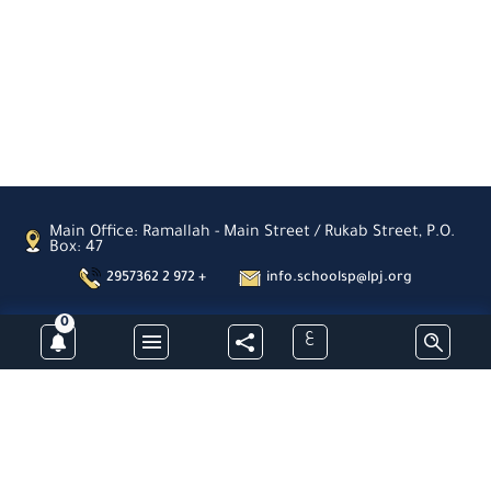
Main Office: Ramallah - Main Street / Rukab Street, P.O.
Box: 47
2957362 2 972 +
info.schoolsp@lpj.org
0
ع
Subscribe
Latin Patriarchate Schools- Palestine -All Rights Reserved © 2026