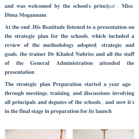
𝐚𝐧𝐝 𝐰𝐚𝐬 𝐰𝐞𝐥𝐜𝐨𝐦𝐞𝐝 𝐛𝐲
𝐭𝐡𝐞 𝐬𝐜𝐡𝐨𝐨𝐥'𝐬 𝐩𝐫𝐢𝐧𝐜𝐢pal ,
𝐌𝐢𝐬𝐬.
𝐃𝐢𝐦𝐚 𝐌𝐨𝐠𝐚𝐧𝐧𝐚𝐦.
𝐀𝐭 𝐭𝐡𝐞 𝐞𝐧𝐝 ,𝐇𝐢𝐬 𝐁𝐞𝐚𝐭𝐢𝐭𝐮𝐝𝐞 𝐥𝐢𝐬𝐭𝐞𝐧𝐞𝐝 𝐭𝐨 𝐚 𝐩𝐫𝐞𝐬𝐞𝐧𝐭𝐚𝐭𝐢𝐨𝐧 𝐨𝐧
𝐭𝐡𝐞 𝐬𝐭𝐫𝐚𝐭𝐞𝐠𝐢𝐜 𝐩𝐥𝐚𝐧 𝐟𝐨𝐫 𝐭𝐡𝐞 𝐬𝐜𝐡𝐨𝐨𝐥𝐬, 𝐰𝐡𝐢𝐜𝐡 𝐢𝐧𝐜𝐥𝐮𝐝𝐞𝐝 𝐚
𝐫𝐞𝐯𝐢𝐞𝐰 𝐨𝐟 𝐭𝐡𝐞 𝐦𝐞𝐭𝐡𝐨𝐝𝐨𝐥𝐨𝐠𝐲 𝐚𝐝𝐨𝐩𝐭𝐞𝐝, 𝐬𝐭𝐫𝐚𝐭𝐞𝐠𝐢𝐜 𝐚𝐧𝐝
𝐠𝐨𝐚𝐥𝐬, 𝐭𝐡𝐞 𝐭𝐫𝐚𝐢𝐧𝐞𝐫 𝐃𝐫 𝐊𝐡𝐚𝐥𝐞𝐝 𝐍𝐮𝐛𝐫𝐢𝐬𝐬 𝐚𝐧𝐝 𝐚𝐥𝐥 𝐭𝐡𝐞 𝐬𝐭𝐚𝐟𝐟
𝐨𝐟 𝐭𝐡𝐞 𝐆𝐞𝐧𝐞𝐫𝐚𝐥 𝐀𝐝𝐦𝐢𝐧𝐢𝐬𝐭𝐫𝐚𝐭𝐢𝐨𝐧 𝐚𝐭𝐭𝐞𝐧𝐝𝐞𝐝 𝐭𝐡𝐞
𝐩𝐫𝐞𝐬𝐞𝐧𝐭𝐚𝐭𝐢𝐨𝐧 .
𝐓𝐡𝐞 𝐬𝐭𝐫𝐚𝐭𝐞𝐠𝐢𝐜 𝐩𝐥𝐚𝐧 𝐏𝐫𝐞𝐩𝐚𝐫𝐚𝐭𝐢𝐨𝐧 𝐬𝐭𝐚𝐫𝐭𝐞𝐝 𝐚 𝐲𝐞𝐚𝐫 𝐚𝐠𝐨 ,
𝐭𝐡𝐫𝐨𝐮𝐠𝐡 𝐦𝐞𝐞𝐭𝐢𝐧𝐠𝐬, 𝐭𝐫𝐚𝐢𝐧𝐢𝐧𝐠, 𝐚𝐧𝐝 𝐝𝐢𝐬𝐜𝐮𝐬𝐬𝐢𝐨𝐧𝐬 𝐢𝐧𝐯𝐨𝐥𝐯𝐢𝐧𝐠
𝐚𝐥𝐥 𝐩𝐫𝐢𝐧𝐜𝐢𝐩𝐚𝐥𝐬 𝐚𝐧𝐝 𝐝𝐞𝐩𝐮𝐭𝐞𝐬 𝐨𝐟 𝐭𝐡𝐞 𝐬𝐜𝐡𝐨𝐨𝐥𝐬 , 𝐚𝐧𝐝 𝐧𝐨𝐰 𝐢𝐭’𝐬
𝐢𝐧 𝐭𝐡𝐞 𝐟𝐢𝐧𝐚𝐥 𝐬𝐭𝐚𝐠𝐞 𝐢𝐧 𝐩𝐫𝐞𝐩𝐚𝐫𝐚𝐭𝐢𝐨𝐧 𝐟𝐨𝐫 𝐢𝐭𝐬 𝐥𝐚𝐮𝐧𝐜𝐡.