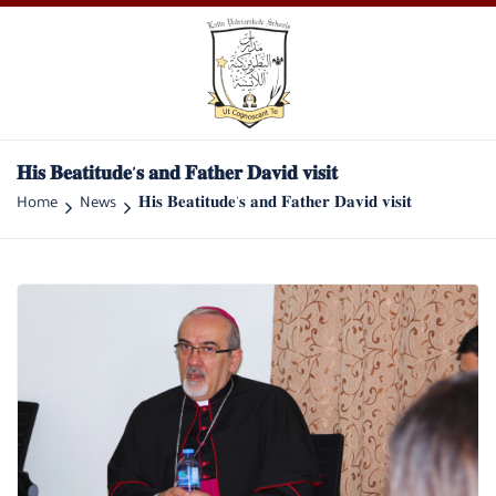
𝐇𝐢𝐬 𝐁𝐞𝐚𝐭𝐢𝐭𝐮𝐝𝐞'𝐬 𝐚𝐧𝐝 𝐅𝐚𝐭𝐡𝐞𝐫 𝐃𝐚𝐯𝐢𝐝 𝐯𝐢𝐬𝐢𝐭
Home
News
𝐇𝐢𝐬 𝐁𝐞𝐚𝐭𝐢𝐭𝐮𝐝𝐞'𝐬 𝐚𝐧𝐝 𝐅𝐚𝐭𝐡𝐞𝐫 𝐃𝐚𝐯𝐢𝐝 𝐯𝐢𝐬𝐢𝐭