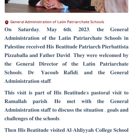
General Administration of Latin Patriarchate Schools
𝐎𝐧 𝐒𝐚𝐭𝐮𝐫𝐝𝐚𝐲, 𝐌𝐚𝐲 𝟔𝐭𝐡, 𝟐𝟎𝟐𝟑, 𝐭𝐡𝐞 𝐆𝐞𝐧𝐞𝐫𝐚𝐥
𝐀𝐝𝐦𝐢𝐧𝐢𝐬𝐭𝐫𝐚𝐭𝐢𝐨𝐧 𝐨𝐟 𝐭𝐡𝐞 𝐋𝐚𝐭𝐢𝐧 𝐏𝐚𝐭𝐫𝐢𝐚𝐫𝐜𝐡𝐚𝐭𝐞 𝐒𝐜𝐡𝐨𝐨𝐥𝐬 𝐢𝐧
𝐏𝐚𝐥𝐞𝐬𝐭𝐢𝐧𝐞 𝐫𝐞𝐜𝐞𝐢𝐯𝐞𝐝 𝐇𝐢𝐬 𝐁𝐞𝐚𝐭𝐢𝐭𝐮𝐝𝐞 𝐏𝐚𝐭𝐫𝐢𝐚𝐫𝐜𝐡 𝐏𝐢𝐞𝐫𝐛𝐚𝐭𝐭𝐢𝐬𝐭𝐚
𝐏𝐢𝐳𝐳𝐚𝐛𝐚𝐥𝐥𝐚 𝐚𝐧𝐝 𝐅𝐚𝐭𝐡𝐞𝐫 𝐃𝐚𝐯𝐢𝐝. 𝐓𝐡𝐞𝐲 𝐰𝐞𝐫𝐞 𝐰𝐞𝐥𝐜𝐨𝐦𝐞𝐝 𝐛𝐲
𝐭𝐡𝐞 𝐆𝐞𝐧𝐞𝐫𝐚𝐥 𝐃𝐢𝐫𝐞𝐜𝐭𝐨𝐫 𝐨𝐟 𝐭𝐡𝐞 𝐋𝐚𝐭𝐢𝐧 𝐏𝐚𝐭𝐫𝐢𝐚𝐫𝐜𝐡𝐚𝐭𝐞
𝐒𝐜𝐡𝐨𝐨𝐥𝐬, 𝐃𝐫. 𝐘𝐚𝐜𝐨𝐮𝐛 𝐑𝐚𝐟𝐢𝐝𝐢, 𝐚𝐧𝐝 𝐭𝐡𝐞 𝐆𝐞𝐧𝐞𝐫𝐚𝐥
𝐀𝐝𝐦𝐢𝐧𝐢𝐬𝐭𝐫𝐚𝐭𝐢𝐨𝐧 𝐬𝐭𝐚𝐟𝐟.
𝐓𝐡𝐢𝐬 𝐯𝐢𝐬𝐢𝐭 𝐢𝐬 𝐩𝐚𝐫𝐭 𝐨𝐟 𝐇𝐢𝐬 𝐁𝐞𝐚𝐭𝐢𝐭𝐮𝐝𝐞'𝐬 𝐩𝐚𝐬𝐭𝐨𝐫𝐚𝐥 𝐯𝐢𝐬𝐢𝐭 𝐭𝐨
𝐑𝐚𝐦𝐚𝐥𝐥𝐚𝐡 𝐩𝐚𝐫𝐢𝐬𝐡. 𝐇𝐞 𝐦𝐞𝐭 𝐰𝐢𝐭𝐡 𝐭𝐡𝐞 𝐆𝐞𝐧𝐞𝐫𝐚𝐥
𝐀𝐝𝐦𝐢𝐧𝐢𝐬𝐭𝐫𝐚𝐭𝐢𝐨𝐧 𝐬𝐭𝐚𝐟𝐟 𝐭𝐨 𝐝𝐢𝐬𝐜𝐮𝐬𝐬 𝐭𝐡𝐞 𝐬𝐢𝐭𝐮𝐚𝐭𝐢𝐨𝐧 , 𝐠𝐨𝐚𝐥𝐬 𝐚𝐧𝐝
𝐜𝐡𝐚𝐥𝐥𝐞𝐧𝐠𝐞𝐬 𝐨𝐟 𝐭𝐡𝐞 𝐬𝐜𝐡𝐨𝐨𝐥𝐬.
𝐓𝐡𝐞𝐧 𝐇𝐢𝐬 𝐁𝐞𝐚𝐭𝐢𝐭𝐮𝐝𝐞 𝐯𝐢𝐬𝐢𝐭𝐞𝐝 𝐀𝐥-𝐀𝐡𝐥𝐢𝐲𝐲𝐚𝐡 𝐂𝐨𝐥𝐥𝐞𝐠𝐞 𝐒𝐜𝐡𝐨𝐨𝐥