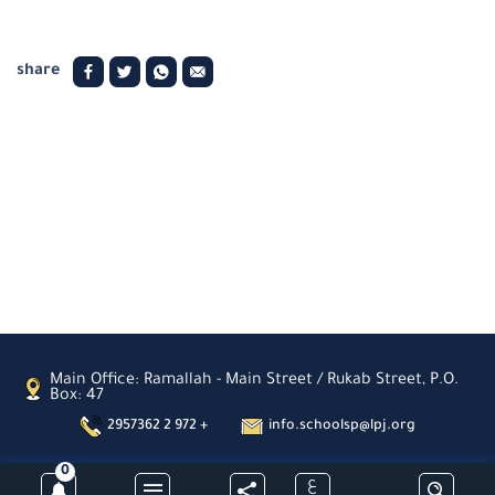
share
Main Office: Ramallah - Main Street / Rukab Street, P.O.
Box: 47
2957362 2 972 +
info.schoolsp@lpj.org
0
ع