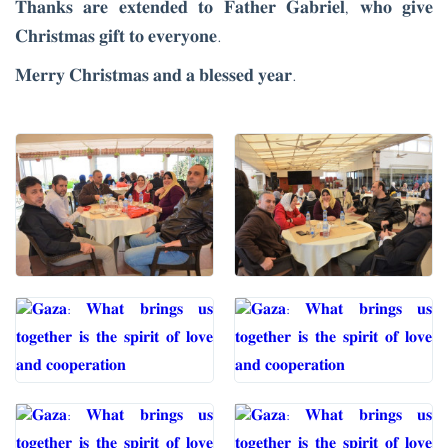
𝐓𝐡𝐚𝐧𝐤𝐬 𝐚𝐫𝐞 𝐞𝐱𝐭𝐞𝐧𝐝𝐞𝐝 𝐭𝐨 𝐅𝐚𝐭𝐡𝐞𝐫 𝐆𝐚𝐛𝐫𝐢𝐞𝐥, 𝐰𝐡𝐨 𝐠𝐢𝐯𝐞
𝐂𝐡𝐫𝐢𝐬𝐭𝐦𝐚𝐬 𝐠𝐢𝐟𝐭 𝐭𝐨 𝐞𝐯𝐞𝐫𝐲𝐨𝐧𝐞.
𝐌𝐞𝐫𝐫𝐲 𝐂𝐡𝐫𝐢𝐬𝐭𝐦𝐚𝐬 𝐚𝐧𝐝 𝐚 𝐛𝐥𝐞𝐬𝐬𝐞𝐝 𝐲𝐞𝐚𝐫.