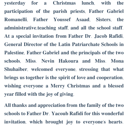
𝐲𝐞𝐬𝐭𝐞𝐫𝐝𝐚𝐲 𝐟𝐨𝐫 𝐚 𝐂𝐡𝐫𝐢𝐬𝐭𝐦𝐚𝐬 𝐥𝐮𝐧𝐜𝐡, 𝐰𝐢𝐭𝐡 𝐭𝐡𝐞
𝐩𝐚𝐫𝐭𝐢𝐜𝐢𝐩𝐚𝐭𝐢𝐨𝐧 𝐨𝐟 𝐭𝐡𝐞 𝐩𝐚𝐫𝐢𝐬𝐡 𝐩𝐫𝐢𝐞𝐬𝐭𝐬, 𝐅𝐚𝐭𝐡𝐞𝐫 𝐆𝐚𝐛𝐫𝐢𝐞𝐥
𝐑𝐨𝐦𝐚𝐧𝐞𝐥𝐥𝐢, 𝐅𝐚𝐭𝐡𝐞𝐫 𝐘𝐨𝐮𝐬𝐬𝐞𝐟 𝐀𝐬𝐚𝐚𝐝, 𝐒𝐢𝐬𝐭𝐞𝐫𝐬, 𝐭𝐡𝐞
𝐚𝐝𝐦𝐢𝐧𝐢𝐬𝐭𝐫𝐚𝐭𝐢𝐯𝐞,𝐭𝐞𝐚𝐜𝐡𝐢𝐧𝐠 𝐬𝐭𝐚𝐟𝐟, 𝐚𝐧𝐝 𝐚𝐥𝐥 𝐭𝐡𝐞 𝐬𝐜𝐡𝐨𝐨𝐥 𝐬𝐭𝐚𝐟𝐟.
𝐀𝐭 𝐚 𝐬𝐩𝐞𝐜𝐢𝐚𝐥 𝐢𝐧𝐯𝐢𝐭𝐚𝐭𝐢𝐨𝐧 𝐟𝐫𝐨𝐦 𝐅𝐚𝐭𝐡𝐞𝐫 𝐃𝐫. 𝐉𝐚𝐜𝐨𝐛 𝐑𝐚𝐟𝐢𝐝𝐢,
𝐆𝐞𝐧𝐞𝐫𝐚𝐥 𝐃𝐢𝐫𝐞𝐜𝐭𝐨𝐫 𝐨𝐟 𝐭𝐡𝐞 𝐋𝐚𝐭𝐢𝐧 𝐏𝐚𝐭𝐫𝐢𝐚𝐫𝐜𝐡𝐚𝐭𝐞 𝐒𝐜𝐡𝐨𝐨𝐥𝐬 𝐢𝐧
𝐏𝐚𝐥𝐞𝐬𝐭𝐢𝐧𝐞, 𝐅𝐚𝐭𝐡𝐞𝐫 𝐆𝐚𝐛𝐫𝐢𝐞𝐥 𝐚𝐧𝐝 𝐭𝐡𝐞 𝐩𝐫𝐢𝐧𝐜𝐢𝐩𝐚𝐥𝐬 𝐨𝐟 𝐭𝐡𝐞 𝐭𝐰𝐨
𝐬𝐜𝐡𝐨𝐨𝐥𝐬, 𝐌𝐢𝐬𝐬. 𝐍𝐞𝐯𝐢𝐧 𝐇𝐚𝐤𝐨𝐮𝐫𝐚 𝐚𝐧𝐝 𝐌𝐢𝐬𝐬. 𝐌𝐨𝐧𝐚
𝐒𝐡𝐮𝐡𝐚𝐢𝐛𝐞𝐫, 𝐰𝐞𝐥𝐜𝐨𝐦𝐞𝐝 𝐞𝐯𝐞𝐫𝐲𝐨𝐧𝐞, 𝐬𝐭𝐫𝐞𝐬𝐬𝐢𝐧𝐠 𝐭𝐡𝐚𝐭 𝐰𝐡𝐚𝐭
𝐛𝐫𝐢𝐧𝐠𝐬 𝐮𝐬 𝐭𝐨𝐠𝐞𝐭𝐡𝐞𝐫 𝐢𝐬 𝐭𝐡𝐞 𝐬𝐩𝐢𝐫𝐢𝐭 𝐨𝐟 𝐥𝐨𝐯𝐞 𝐚𝐧𝐝 𝐜𝐨𝐨𝐩𝐞𝐫𝐚𝐭𝐢𝐨𝐧,
𝐰𝐢𝐬𝐡𝐢𝐧𝐠 𝐞𝐯𝐞𝐫𝐲𝐨𝐧𝐞 𝐚 𝐌𝐞𝐫𝐫𝐲 𝐂𝐡𝐫𝐢𝐬𝐭𝐦𝐚𝐬 𝐚𝐧𝐝 𝐚 𝐛𝐥𝐞𝐬𝐬𝐞𝐝
𝐲𝐞𝐚𝐫 𝐟𝐢𝐥𝐥𝐞𝐝 𝐰𝐢𝐭𝐡 𝐭𝐡𝐞 𝐣𝐨𝐲 𝐨𝐟 𝐠𝐢𝐯𝐢𝐧𝐠.
𝐀𝐥𝐥 𝐭𝐡𝐚𝐧𝐤𝐬 𝐚𝐧𝐝 𝐚𝐩𝐩𝐫𝐞𝐜𝐢𝐚𝐭𝐢𝐨𝐧 𝐟𝐫𝐨𝐦 𝐭𝐡𝐞 𝐟𝐚𝐦𝐢𝐥𝐲 𝐨𝐟 𝐭𝐡𝐞 𝐭𝐰𝐨
𝐬𝐜𝐡𝐨𝐨𝐥𝐬 𝐭𝐨 𝐅𝐚𝐭𝐡𝐞𝐫 𝐃𝐫. 𝐘𝐚𝐜𝐨𝐮𝐛 𝐑𝐚𝐟𝐢𝐝𝐢 𝐟𝐨𝐫 𝐭𝐡𝐢𝐬 𝐰𝐨𝐧𝐝𝐞𝐫𝐟𝐮𝐥
𝐢𝐧𝐯𝐢𝐭𝐚𝐭𝐢𝐨𝐧, 𝐰𝐡𝐢𝐜𝐡 𝐛𝐫𝐨𝐮𝐠𝐡𝐭 𝐣𝐨𝐲 𝐭𝐨 𝐞𝐯𝐞𝐫𝐲𝐨𝐧𝐞'𝐬 𝐡𝐞𝐚𝐫𝐭𝐬.