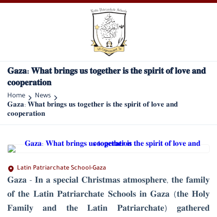
𝐆𝐚𝐳𝐚: 𝐖𝐡𝐚𝐭 𝐛𝐫𝐢𝐧𝐠𝐬 𝐮𝐬 𝐭𝐨𝐠𝐞𝐭𝐡𝐞𝐫 𝐢𝐬 𝐭𝐡𝐞 𝐬𝐩𝐢𝐫𝐢𝐭 𝐨𝐟 𝐥𝐨𝐯𝐞 𝐚𝐧𝐝
𝐜𝐨𝐨𝐩𝐞𝐫𝐚𝐭𝐢𝐨𝐧
Home
News
𝐆𝐚𝐳𝐚: 𝐖𝐡𝐚𝐭 𝐛𝐫𝐢𝐧𝐠𝐬 𝐮𝐬 𝐭𝐨𝐠𝐞𝐭𝐡𝐞𝐫 𝐢𝐬 𝐭𝐡𝐞 𝐬𝐩𝐢𝐫𝐢𝐭 𝐨𝐟 𝐥𝐨𝐯𝐞 𝐚𝐧𝐝
𝐜𝐨𝐨𝐩𝐞𝐫𝐚𝐭𝐢𝐨𝐧
Latin Patriarchate School-Gaza
𝐆𝐚𝐳𝐚 - 𝐈𝐧 𝐚 𝐬𝐩𝐞𝐜𝐢𝐚𝐥 𝐂𝐡𝐫𝐢𝐬𝐭𝐦𝐚𝐬 𝐚𝐭𝐦𝐨𝐬𝐩𝐡𝐞𝐫𝐞, 𝐭𝐡𝐞 𝐟𝐚𝐦𝐢𝐥𝐲
𝐨𝐟 𝐭𝐡𝐞 𝐋𝐚𝐭𝐢𝐧 𝐏𝐚𝐭𝐫𝐢𝐚𝐫𝐜𝐡𝐚𝐭𝐞 𝐒𝐜𝐡𝐨𝐨𝐥𝐬 𝐢𝐧 𝐆𝐚𝐳𝐚 (𝐭𝐡𝐞 𝐇𝐨𝐥𝐲
𝐅𝐚𝐦𝐢𝐥𝐲 𝐚𝐧𝐝 𝐭𝐡𝐞 𝐋𝐚𝐭𝐢𝐧 𝐏𝐚𝐭𝐫𝐢𝐚𝐫𝐜𝐡𝐚𝐭𝐞) 𝐠𝐚𝐭𝐡𝐞𝐫𝐞𝐝